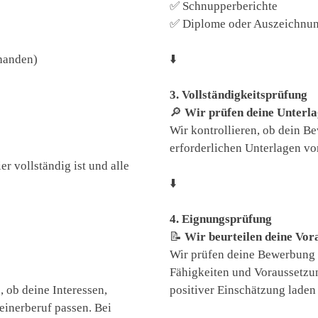
✅ Schnupperberichte
✅ Diplome oder Auszeichnun
handen)
⬇️
3. Vollständigkeitsprüfung
🔎
Wir prüfen deine Unterl
Wir kontrollieren, ob dein Be
erforderlichen Unterlagen vo
r vollständig ist und alle
⬇️
4. Eignungsprüfung
📝
Wir beurteilen deine Vor
Wir prüfen deine Bewerbung u
Fähigkeiten und Voraussetzu
 ob deine Interessen,
positiver Einschätzung laden
inerberuf passen. Bei