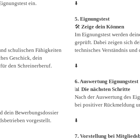
Eignungstest ein.
⬇️
5. Eignungstest
🛠️
Zeige dein Können
Im Eignungstest werden dein
geprüft. Dabei zeigen sich d
und schulischen Fähigkeiten
technisches Verständnis und 
ches Geschick, dein
für den Schreinerberuf.
⬇️
6. Auswertung Eignungstest
📊
Die nächsten Schritte
Nach der Auswertung des Eig
bei positiver Rückmeldung un
rd dein Bewerbungsdossier
sbetrieben vorgestellt.
⬇️
7. Vorstellung bei Mitglieds