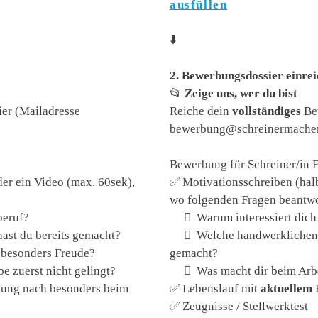
ausfüllen
⬇️
2. Bewerbungsdossier einre
📂
Zeige uns, wer du bist
er (Mailadresse
Reiche dein
vollständiges
Bew
bewerbung@schreinermacher.
Bewerbung für Schreiner/in 
er ein Video (max. 60sek),
✅ Motivationsschreiben (halb
wo folgenden Fragen beantw
beruf?
 Warum interessiert dich 
st du bereits gemacht?
 Welche handwerklichen
besonders Freude?
gemacht?
 zuerst nicht gelingt?
 Was macht dir beim A
ung nach besonders beim
✅ Lebenslauf mit
aktuellem
✅ Zeugnisse / Stellwerktest